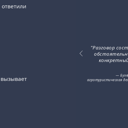
 ответили
"Разговор сос
обстоятельн
конкретный
— Бухв
 вызывает
агротуристическая де