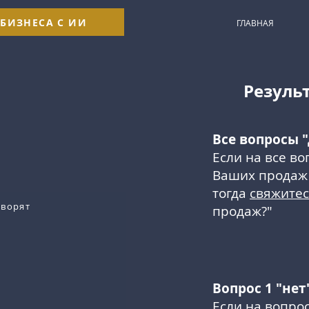
 БИЗНЕСА С ИИ
ГЛАВНАЯ
Резуль
Все вопросы "
Если на все во
Ваших продаж 
тогда
свяжите
оворят
продаж?"
Вопрос 1 "нет
Если на вопро