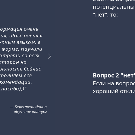
потенциальны
"нет", то:
ормация очень
ная, объясняется
пным языком, в
й форме. Научили
отреть со всех
сторон на
льность.Сейчас
Вопрос 2 "нет
полняем все
комендации.
Если на вопрос
Спасибо)))"
хороший откл
— Берестень Ирина
обучение танцам