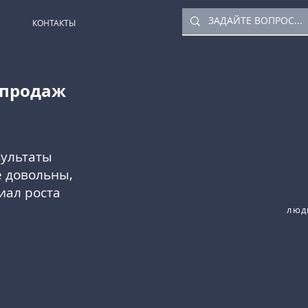
КОНТАКТЫ
 продаж
зультаты
е довольны,
иал роста
люд