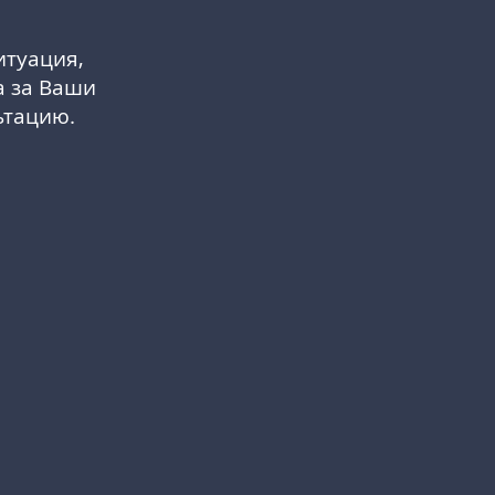
итуация,
а за Ваши
ьтацию.