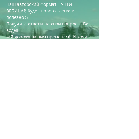
Наш авторский формат - АНТИ 
ВЕБИНАР, будет просто,  легко и 
полезно :)
Получите ответы на свои вопросы. Без 
воды!
🙏Я дорожу вашим временем!  И хочу, 
чтобы вы не только узнали важную для 
вас информацию и достигли 
результата, но и уделили время себе 
любимой.
Когда?
 Он-лайн формат 
21.09.2021 в 
19.00 мск
Для кого?
Для тех, кто хочет реализовать себя, 
свои идеи
Подробнее >
ВИДЕТЬ ВОЗМОЖНОСТИ.
ДЕЛАТЬ РЕЗУЛЬТАТЫ.