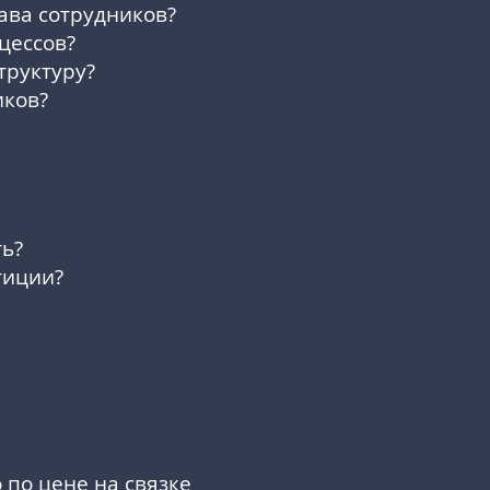
ава сотрудников?
цессов?
труктуру?
иков?
ь?
тиции?
 по цене на связке