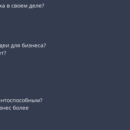
ха в своем деле?
деи для бизнеса?
ет?
рентоспособным?
знес более