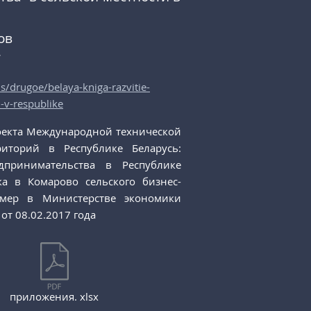
ов
*
s/drugoe/belaya-kniga-razvitie-
-v-respublike
оекта Международной технической
иторий в Республике Беларусь:
принимательства в Республике
ка в Комарово сельского бизнес-
омер в Министерстве экономики
от 08.02.2017 года
приложения. xlsx