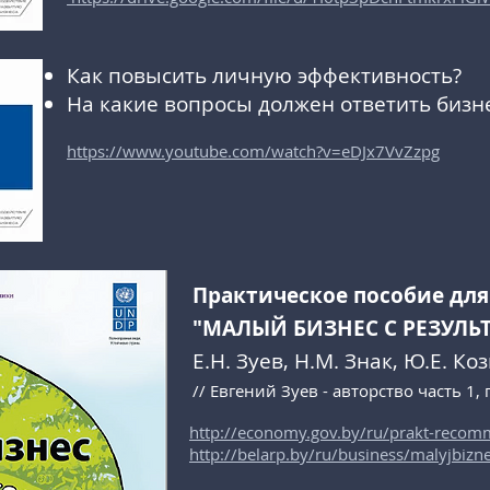
Как повысить личную эффективность?
На какие вопросы должен ответить бизн
https://
www.youtube.com/watch?v=eDJx7VvZzpg
Практическое пособие дл
"МАЛЫЙ БИЗНЕС С РЕЗУЛЬ
Е.Н. Зуев, Н.М. Знак, Ю.Е. Ко
// Евгений Зуев - авторство часть 1
http://economy.gov.by/ru/prakt-recom
http://belarp.by/ru/business/malyjbizn