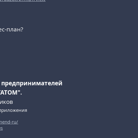
ес-план?
я предпринимателей
ТАТОМ".
зиков
, приложения
mend-ru/
es