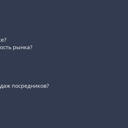
ке?
ость рынка?
одаж посредников?