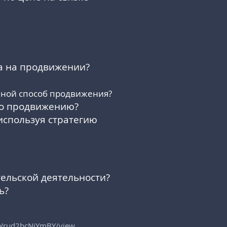
а на продвижении?
иной способ продвижения?
по продвижению?
используя стратегию
ельской деятельности?
ь?
GiWrud2bcNiYmBY/view