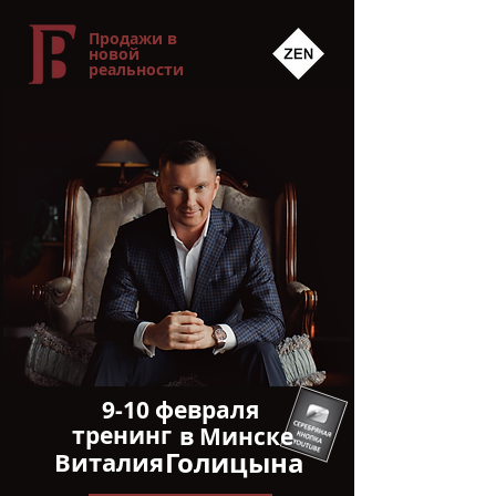
Продажи в
новой
реальности
9-10 февраля
тренинг
в Минске
Голицына
Виталия