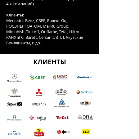
4-х компаний)
Клиенты:
Mercedes Benz, СБЕР, Яндекс Go,
РОСЭНЕРГОАТОМ, MailRu Group,
Mitsubishi,Tinkoff, Oriflame, Tefal, Hilton,
РАНХиГС, Barett, Cersanit, ЭПЛ. Якутские
Бриллианты, и др.
КЛИЕНТЫ